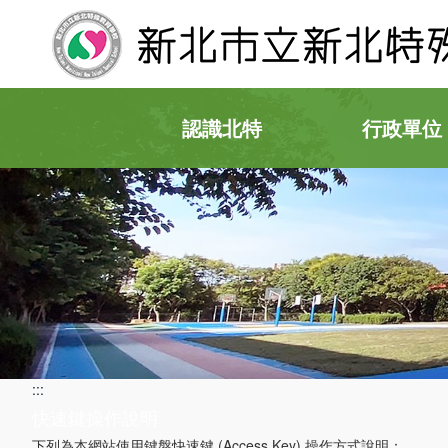
跳
到
主
要
內
容
認識北特
行政單位
區
:::
快速鍵操作說明
下列為本網站使用鍵盤快速鍵 (Access Key) 操作方式說明：