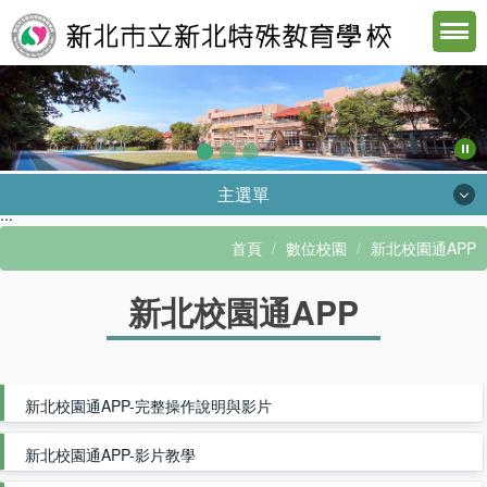
跳
到
主
要
內
容
區
主選單
:::
認識北特
首頁
數位校園
新北校園通APP
行政單位
新北校園通APP
教學資源
下載專區
新北校園通APP-完整操作說明與影片
數位校園
新北校園通APP-影片教學
遠距學習