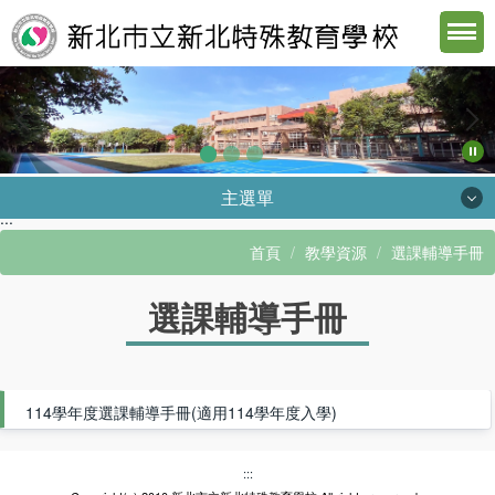
跳
到
主
要
內
容
區
主選單
:::
認識北特
首頁
教學資源
選課輔導手冊
行政單位
選課輔導手冊
教學資源
下載專區
114學年度選課輔導手冊(適用114學年度入學)
數位校園
遠距學習
:::