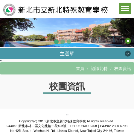
跳
到
主
要
內
容
區
主選單
:::
認識北特
首頁
認識北特
校園資訊
行政單位
校園資訊
教學資源
下載專區
數位校園
:::
Copyright(c) 2010 新北市立新北特殊教育學校 All rights reserved.
遠距學習
244018 新北市林口區文化北路一段425號｜TEL:02-2600-6768｜FAX:02-2600-6793
No.425, Sec. 1, Wenhua N. Rd., Linkou District, New Taipei City 24446, Taiwan