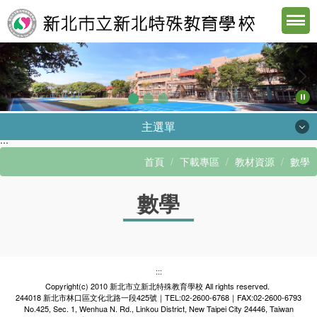
跳
到
主
要
內
容
區
主選單
:::
認識北特
首頁
下載專區
教材資源
數學
行政單位
數學
教學資源
下載專區
數位校園
:::
Copyright(c) 2010 新北市立新北特殊教育學校 All rights reserved.
遠距學習
244018 新北市林口區文化北路一段425號｜TEL:02-2600-6768｜FAX:02-2600-6793
No.425, Sec. 1, Wenhua N. Rd., Linkou District, New Taipei City 24446, Taiwan